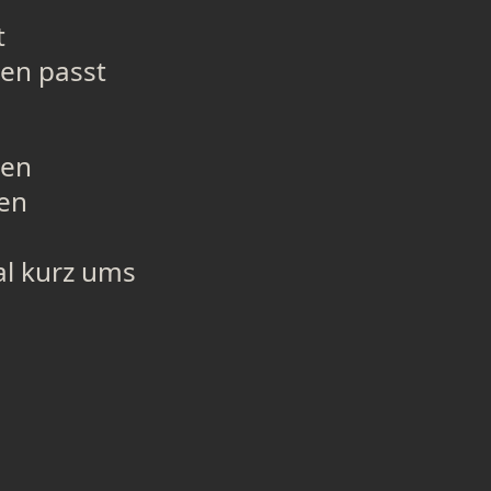
t
sen passt
sen
sen
al kurz ums