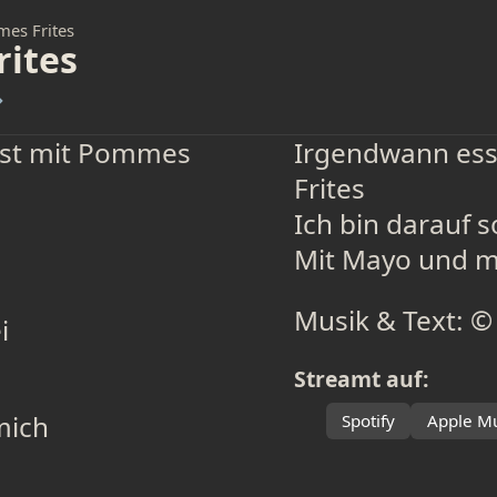
es Frites
ites
→
rst mit Pommes
Irgendwann ess
Frites
Ich bin darauf s
Mit Mayo und mi
Musik & Text: ©
i
Streamt auf:
mich
Spotify
Apple Mu