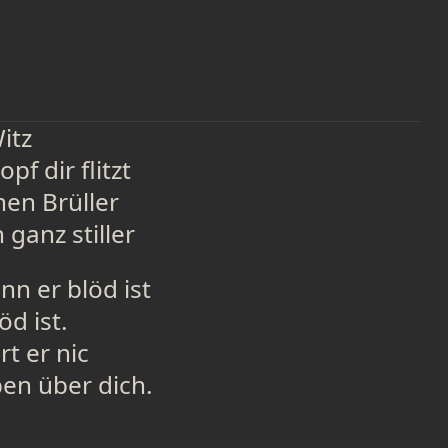
itz
pf dir flitzt
nen Brüller
 ganz stiller
nn er blöd ist
öd ist.
t er nic
ben über dich.