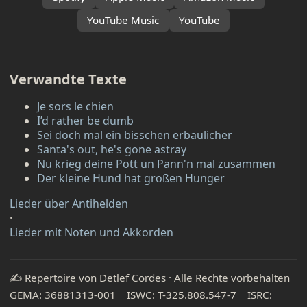
YouTube Music
YouTube
Verwandte Texte
Je sors le chien
I’d rather be dumb
Sei doch mal ein bisschen erbaulicher
Santa's out, he's gone astray
Nu krieg deine Pött un Pann'n mal zusammen
Der kleine Hund hat großen Hunger
Lieder über Antihelden
·
Lieder mit Noten und Akkorden
✍️ Repertoire von Detlef Cordes · Alle Rechte vorbehalten
GEMA: 36881313-001 ISWC: T-325.808.547-7 ISRC: