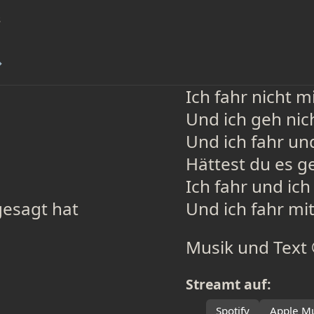
s
→
Ich fahr nicht 
Und ich geh nic
Und ich fahr und
Hättest du es g
Ich fahr und ich
gesagt hat
Und ich fahr mi
Musik und Text
Streamt auf:
Spotify
Apple Mu