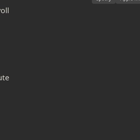
oll
ute