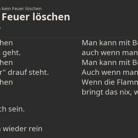
 kein Feuer löschen
 Feuer löschen
→
chen
Man kann mit Be
 geht.
auch wenn man'
chen
Man kann mit Be
" drauf steht.
Auch wenn man 
chen
Wenn die Flam
bringt das nix, 
ch sein.
wieder rein