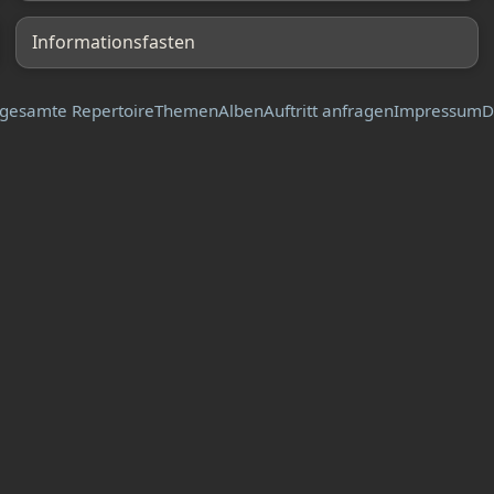
Informationsfasten
gesamte Repertoire
Themen
Alben
Auftritt anfragen
Impressum
D